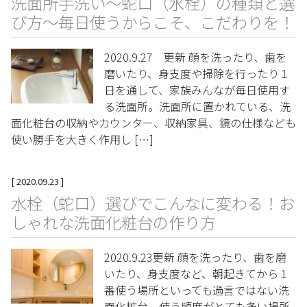
洗面所手洗い～蛇口（水栓）の種類と選
び方～毎日使うからこそ、こだわりを！
2020.9.27 更新 顔を洗ったり、歯を
磨いたり、身支度や掃除を行ったり１
日を通して、家族みんなが毎日使用す
る洗面所。洗面所に置かれている、洗
面化粧台の収納やカウンター、収納家具、鏡の仕様なども
使い勝手を大きく作用し […]
[
2020.09.23
]
水栓（蛇口）選びでこんなに変わる！お
しゃれな洗面化粧台の作り方
2020.9.23更新 顔を洗ったり、歯を磨
いたり、身支度など、朝起きてから１
番使う場所といっても過言ではない洗
面化粧台。使う頻度がとても多い場所