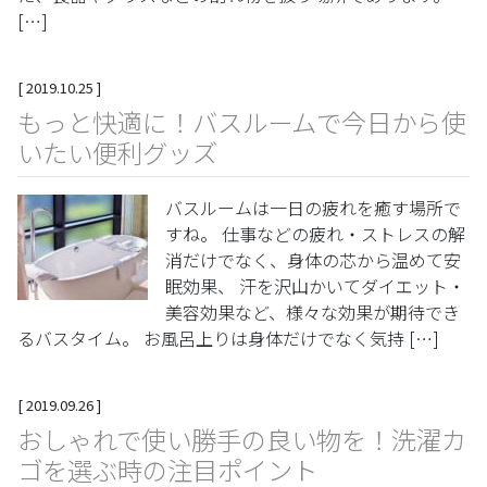
[…]
[
2019.10.25
]
もっと快適に！バスルームで今日から使
いたい便利グッズ
バスルームは一日の疲れを癒す場所で
すね。 仕事などの疲れ・ストレスの解
消だけでなく、身体の芯から温めて安
眠効果、 汗を沢山かいてダイエット・
美容効果など、様々な効果が期待でき
るバスタイム。 お風呂上りは身体だけでなく気持 […]
[
2019.09.26
]
おしゃれで使い勝手の良い物を！洗濯カ
ゴを選ぶ時の注目ポイント