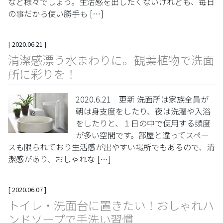
など様々でしょう。生活感を出したくないけれども、毎日
の事だから使い勝手も […]
[
2020.06.21
]
清潔感漂う水まわりに。観葉植物で洗面
所に彩りを！
2020.6.21 更新 洗面所は家族全員が
朝は身支度をしたり、夜は洗濯や入浴
をしたりと、１日の中で使用する頻度
が多い空間です。部屋と違ってスペー
スも限られており生活感が出やすい場所でもあるので、清
潔感があり、おしゃれな […]
[
2020.06.07
]
トイレ・洗面台に置きたい！おしゃれハ
ンドソープで手洗い習慣