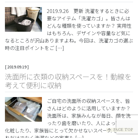
2019.9.26 更新 洗濯をするときに必
要なアイテム「洗濯カゴ」。皆さんは
どんな種類を使っていますか？ 実用性
はもちろん、デザインや容量など気に
なるところが沢山ありますよね。今回は、洗濯カゴの選ぶ
時の注目ポイントをご […]
[
2019.09.19
]
洗面所に衣類の収納スペースを！動線を
考えて便利に収納
ご自宅の洗面所の収納スペースを、皆
さんはどのように活用していますか？
洗面所は、家族みんなが毎日、顔を洗
ったり歯を磨いたり、人によってはお
化粧したり、家族皆にとって欠かせないスペースです。 そ
arrow_upward
PAGE TOP
れだけでなく洗濯などの家事も […]