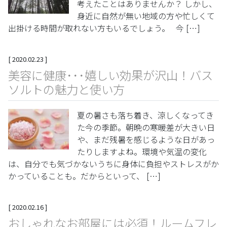
考えたことはありませんか？ しかし、
身近に自然が無い地域の方や忙しくて
出掛ける時間が取れない方もいるでしょう。 今 […]
[
2020.02.23
]
美容に健康･･･嬉しい効果が沢山！バス
ソルトの魅力と使い方
夏の暑さも落ち着き、涼しくなってき
た今の季節。朝晩の寒暖差が大きい日
や、まだ残暑を感じるような日があっ
たりしますよね。環境や気温の変化
は、自分でも気づかないうちに身体に負担やストレスがか
かっていることも。だからといって、 […]
[
2020.02.16
]
おしゃれなお部屋には必須！ルームフレ