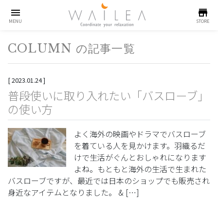
menu
store
MENU
STORE
COLUMN の記事一覧
[
2023.01.24
]
普段使いに取り入れたい「バスローブ」
の使い方
よく海外の映画やドラマでバスローブ
を着ている人を見かけます。羽織るだ
けで生活がぐんとおしゃれになります
よね。もともと海外の生活で生まれた
バスローブですが、最近では日本のショップでも販売され
身近なアイテムとなりました。 & […]